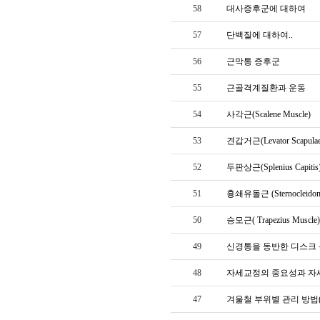
58
대사증후군에 대하여
57
단백질에 대하여..
56
근막통 증후군
55
근골격계질환과 운동
54
사각근(Scalene Muscle)
53
견갑거근(Levator Scapulae
52
두판상근(Splenius Capitis
51
흉쇄유돌근 (Sternocleidoma
50
승모근( Trapezius Muscle)
49
신경통을 동반한 디스크
48
자세교정의 중요성과 자세
47
겨울철 부위별 관리 방법